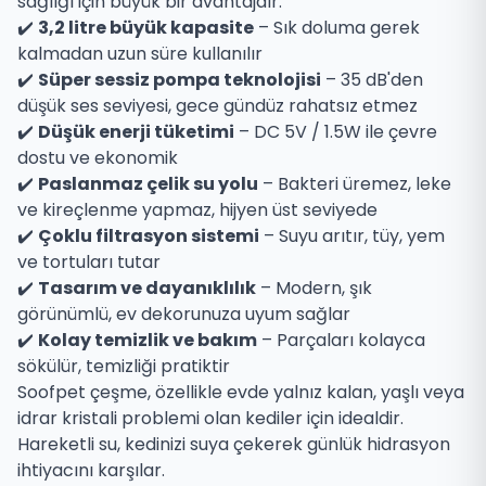
sağlığı için büyük bir avantajdır.
✔️
3,2 litre büyük kapasite
– Sık doluma gerek
kalmadan uzun süre kullanılır
✔️
Süper sessiz pompa teknolojisi
– 35 dB'den
düşük ses seviyesi, gece gündüz rahatsız etmez
✔️
Düşük enerji tüketimi
– DC 5V / 1.5W ile çevre
dostu ve ekonomik
✔️
Paslanmaz çelik su yolu
– Bakteri üremez, leke
ve kireçlenme yapmaz, hijyen üst seviyede
✔️
Çoklu filtrasyon sistemi
– Suyu arıtır, tüy, yem
ve tortuları tutar
✔️
Tasarım ve dayanıklılık
– Modern, şık
görünümlü, ev dekorunuza uyum sağlar
✔️
Kolay temizlik ve bakım
– Parçaları kolayca
sökülür, temizliği pratiktir
Soofpet çeşme, özellikle evde yalnız kalan, yaşlı veya
idrar kristali problemi olan kediler için idealdir.
Hareketli su, kedinizi suya çekerek günlük hidrasyon
ihtiyacını karşılar.