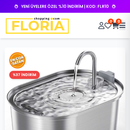
YENİ ÜYELERE ÖZEL %10 İNDİRİM | KOD: FLR10
0
0
%37 İNDİRİM