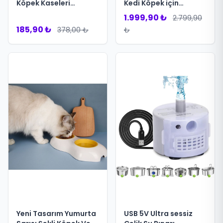
Köpek Kaseleri
Kedi Köpek için
Boğulmayı Önler
Otomatik Pencereli Su
1.999,90 ₺
2.799,90
Sağlıklı Tasarım
Pınarı Su Çeşmesi Su
185,90 ₺
378,00 ₺
₺
Sebili
Yeni Tasarım Yumurta
USB 5V Ultra sessiz