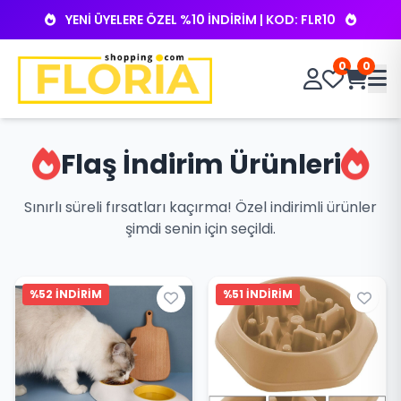
YENİ ÜYELERE ÖZEL %10 İNDİRİM | KOD: FLR10
0
0
Flaş İndirim Ürünleri
Sınırlı süreli fırsatları kaçırma! Özel indirimli ürünler
şimdi senin için seçildi.
%52 İNDİRİM
%51 İNDİRİM