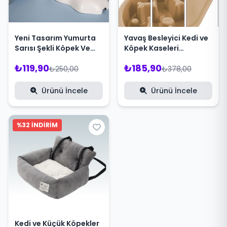
Yeni Tasarım Yumurta
Yavaş Besleyici Kedi ve
Sarısı Şekli Köpek Ve
Köpek Kaseleri
Kedi Mama Kapları
Boğulmayı Önler
₺119,90
₺185,90
Sağlıklı Tasarım
₺250,00
₺378,00
Ürünü İncele
Ürünü İncele
%32 İNDİRİM
Kedi ve Küçük Köpekler