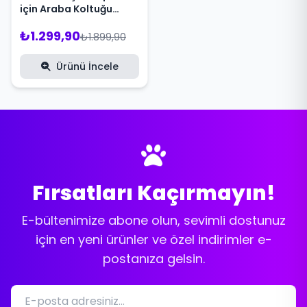
için Araba Koltuğu
Yatağı
₺1.299,90
₺1.899,90
Ürünü İncele
Fırsatları Kaçırmayın!
E-bültenimize abone olun, sevimli dostunuz
için en yeni ürünler ve özel indirimler e-
postanıza gelsin.