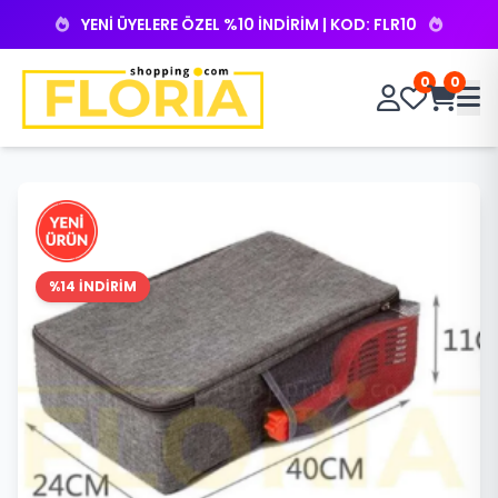
YENİ ÜYELERE ÖZEL %10 İNDİRİM | KOD: FLR10
0
0
%14 İNDİRİM