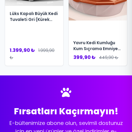
Lüks Kapalı Büyük Kedi
Tuvaleti Gri (Kürek
Hediyeli)
Yavru Kedi Kumluğu
Kum Sıçrama Emniyetli
1.399,90 ₺
1.999,90
Kürek Hediyeli Kedi
399,90 ₺
₺
449,90 ₺
Tuvalet Kabı
Fırsatları Kaçırmayın!
E-bültenimize abone olun, sevimli dostunuz
için en yeni ürünler ve özel indirimler e-