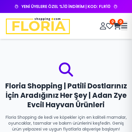
YENİ ÜYELERE ÖZEL %10 İNDİRİM | KOD: FLR10
0
0
Floria Shopping | Patili Dostlarınız
İçin Aradığınız Her Şey | Adan Zye
Evcil Hayvan Ürünleri
Floria Shopping de kedi ve köpekler için en kaliteli mamalar,
oyuncaklar, tasmalar ve bakım ürünlerini keşfedin. Geniş
ürün yelpazesi ve uygun fiyatlarla alışverişe başlayın!